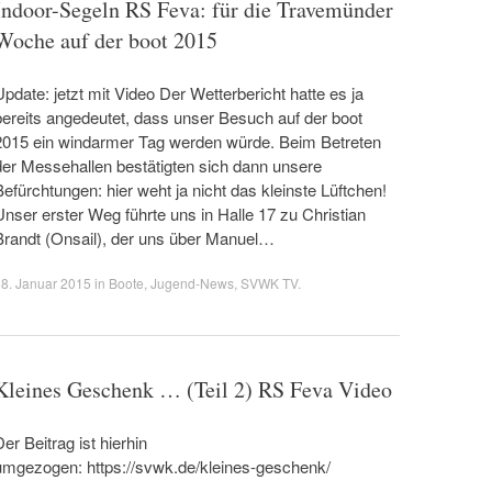
Indoor-Segeln RS Feva: für die Travemünder
Woche auf der boot 2015
Update: jetzt mit Video Der Wetterbericht hatte es ja
bereits angedeutet, dass unser Besuch auf der boot
2015 ein windarmer Tag werden würde. Beim Betreten
der Messehallen bestätigten sich dann unsere
Befürchtungen: hier weht ja nicht das kleinste Lüftchen!
Unser erster Weg führte uns in Halle 17 zu Christian
Brandt (Onsail), der uns über Manuel…
8. Januar 2015
in
Boote
,
Jugend-News
,
SVWK TV
.
Kleines Geschenk … (Teil 2) RS Feva Video
Der Beitrag ist hierhin
umgezogen: https://svwk.de/kleines-geschenk/