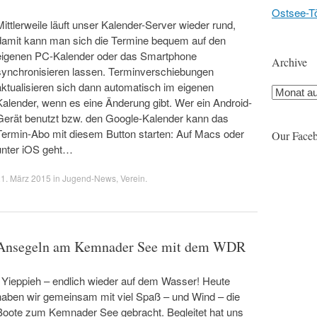
Ostsee-T
Mittlerweile läuft unser Kalender-Server wieder rund,
damit kann man sich die Termine bequem auf den
eigenen PC-Kalender oder das Smartphone
Archive
synchronisieren lassen. Terminverschiebungen
aktualisieren sich dann automatisch im eigenen
Archive
Kalender, wenn es eine Änderung gibt. Wer ein Android-
Gerät benutzt bzw. den Google-Kalender kann das
Termin-Abo mit diesem Button starten: Auf Macs oder
Our Face
unter iOS geht…
1. März 2015
in
Jugend-News
,
Verein
.
Ansegeln am Kemnader See mit dem WDR
Yieppieh – endlich wieder auf dem Wasser! Heute
haben wir gemeinsam mit viel Spaß – und Wind – die
Boote zum Kemnader See gebracht. Begleitet hat uns