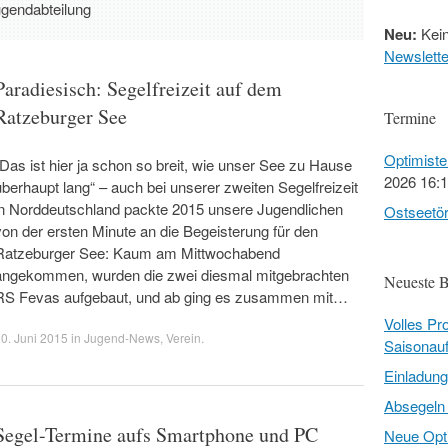
gendabteilung
Neu:
Kein
Newslette
Paradiesisch: Segelfreizeit auf dem
Ratzeburger See
Termine
Optimist
„Das ist hier ja schon so breit, wie unser See zu Hause
2026 16:
überhaupt lang“ – auch bei unserer zweiten Segelfreizeit
in Norddeutschland packte 2015 unsere Jugendlichen
Ostseetö
von der ersten Minute an die Begeisterung für den
Ratzeburger See: Kaum am Mittwochabend
angekommen, wurden die zwei diesmal mitgebrachten
Neueste B
RS Fevas aufgebaut, und ab ging es zusammen mit…
Volles P
0. Juni 2015
in
Jugend-News
,
Verein
.
Saisonauf
Einladun
Absegeln
Segel-Termine aufs Smartphone und PC
Neue Opti