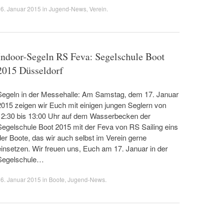
6. Januar 2015
in
Jugend-News
,
Verein
.
Indoor-Segeln RS Feva: Segelschule Boot
2015 Düsseldorf
Segeln in der Messehalle: Am Samstag, dem 17. Januar
2015 zeigen wir Euch mit einigen jungen Seglern von
12:30 bis 13:00 Uhr auf dem Wasserbecken der
Segelschule Boot 2015 mit der Feva von RS Sailing eins
der Boote, das wir auch selbst im Verein gerne
einsetzen. Wir freuen uns, Euch am 17. Januar in der
Segelschule…
6. Januar 2015
in
Boote
,
Jugend-News
.