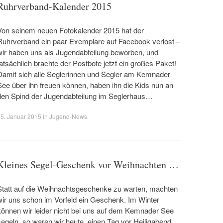
Ruhrverband-Kalender 2015
Von seinem neuen Fotokalender 2015 hat der
Ruhrverband ein paar Exemplare auf Facebook verlost –
wir haben uns als Jugendabteilung beworben, und
tatsächlich brachte der Postbote jetzt ein großes Paket!
Damit sich alle Seglerinnen und Segler am Kemnader
See über ihn freuen können, haben ihn die Kids nun an
den Spind der Jugendabteilung im Seglerhaus…
5. Januar 2015
in
Jugend-News
.
Kleines Segel-Geschenk vor Weihnachten …
Statt auf die Weihnachtsgeschenke zu warten, machten
wir uns schon im Vorfeld ein Geschenk. Im Winter
können wir leider nicht bei uns auf dem Kemnader See
segeln, so waren wir heute, einen Tag vor Heiligabend,