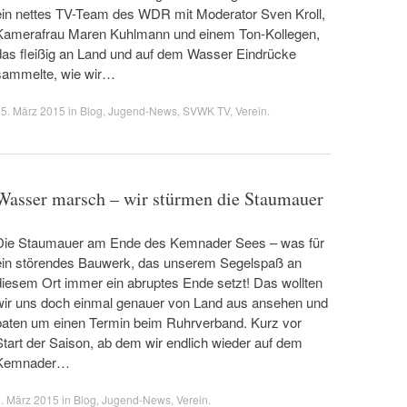
ein nettes TV-Team des WDR mit Moderator Sven Kroll,
Kamerafrau Maren Kuhlmann und einem Ton-Kollegen,
das fleißig an Land und auf dem Wasser Eindrücke
sammelte, wie wir…
5. März 2015
in
Blog
,
Jugend-News
,
SVWK TV
,
Verein
.
Wasser marsch – wir stürmen die Staumauer
Die Staumauer am Ende des Kemnader Sees – was für
ein störendes Bauwerk, das unserem Segelspaß an
diesem Ort immer ein abruptes Ende setzt! Das wollten
wir uns doch einmal genauer von Land aus ansehen und
baten um einen Termin beim Ruhrverband. Kurz vor
Start der Saison, ab dem wir endlich wieder auf dem
Kemnader…
. März 2015
in
Blog
,
Jugend-News
,
Verein
.