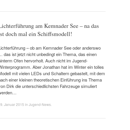
Lichterführung am Kemnader See – na das
ist doch mal ein Schiffsmodell!
Lichterführung – ob am Kemnader See oder anderswo
… das ist jetzt nicht unbedingt ein Thema, das einen
hinterm Ofen hervorholt. Auch nicht im Jugend-
Winterprogramm. Aber Jonathan hat im Winter ein tolles
Modell mit vielen LEDs und Schaltern gebastelt, mit dem
nach einer kleinen theoretischen Einführung ins Thema
von Dirk die unterschiedlichsten Fahrzeuge simuliert
werden…
9. Januar 2015
in
Jugend-News
.