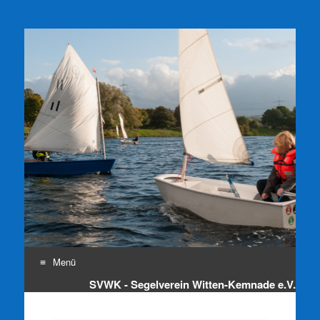
SVWK e.V.
Segelverein Witten-Kemnade e.V.
Menü
SVWK - Segelverein Witten-Kemnade e.V.
Zum
Inhalt