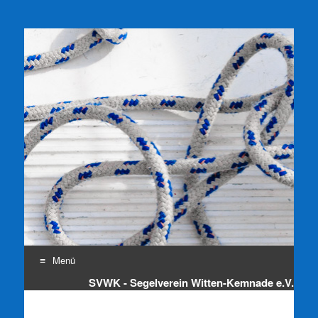
SVWK e.V.
Segelverein Witten-Kemnade e.V.
Menü
SVWK - Segelverein Witten-Kemnade e.V.
Zum
Inhalt