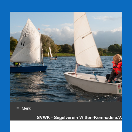
SVWK e.V.
Segelverein Witten-Kemnade e.V.
Menü
SVWK - Segelverein Witten-Kemnade e.V.
Zum
Inhalt