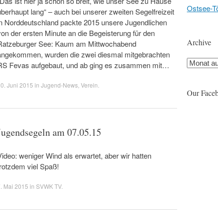
„Das ist hier ja schon so breit, wie unser See zu Hause
Ostsee-T
überhaupt lang“ – auch bei unserer zweiten Segelfreizeit
in Norddeutschland packte 2015 unsere Jugendlichen
von der ersten Minute an die Begeisterung für den
Archive
Ratzeburger See: Kaum am Mittwochabend
angekommen, wurden die zwei diesmal mitgebrachten
Archive
RS Fevas aufgebaut, und ab ging es zusammen mit…
0. Juni 2015
in
Jugend-News
,
Verein
.
Our Face
Jugendsegeln am 07.05.15
Video: weniger Wind als erwartet, aber wir hatten
trotzdem viel Spaß!
. Mai 2015
in
SVWK TV
.