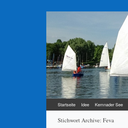
SVWK e.V.
Segelverein Witten-Kemnade e.V.
Zum
Startseite
Idee
Kemnader See
Inhalt
springen
Stichwort Archive:
Feva