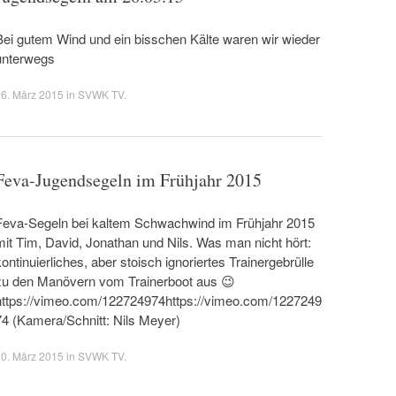
Bei gutem Wind und ein bisschen Kälte waren wir wieder
unterwegs
6. März 2015
in
SVWK TV
.
Feva-Jugendsegeln im Frühjahr 2015
Feva-Segeln bei kaltem Schwachwind im Frühjahr 2015
mit Tim, David, Jonathan und Nils. Was man nicht hört:
kontinuierliches, aber stoisch ignoriertes Trainergebrülle
zu den Manövern vom Trainerboot aus 😉
https://vimeo.com/122724974https://vimeo.com/1227249
74 (Kamera/Schnitt: Nils Meyer)
0. März 2015
in
SVWK TV
.