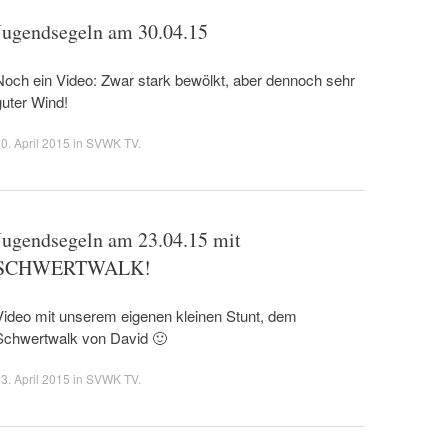
Jugendsegeln am 30.04.15
Noch ein Video: Zwar stark bewölkt, aber dennoch sehr
guter Wind!
0. April 2015
in
SVWK TV
.
Jugendsegeln am 23.04.15 mit
SCHWERTWALK!
Video mit unserem eigenen kleinen Stunt, dem
Schwertwalk von David 🙂
3. April 2015
in
SVWK TV
.