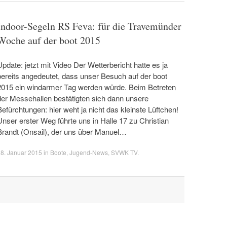
Indoor-Segeln RS Feva: für die Travemünder
Woche auf der boot 2015
Update: jetzt mit Video Der Wetterbericht hatte es ja
bereits angedeutet, dass unser Besuch auf der boot
2015 ein windarmer Tag werden würde. Beim Betreten
der Messehallen bestätigten sich dann unsere
Befürchtungen: hier weht ja nicht das kleinste Lüftchen!
Unser erster Weg führte uns in Halle 17 zu Christian
Brandt (Onsail), der uns über Manuel…
8. Januar 2015
in
Boote
,
Jugend-News
,
SVWK TV
.