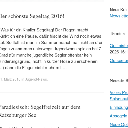
Neu:
Kein
Der schönste Segeltag 2016!
Newslette
Was für ein Knaller-Segeltag! Der Regen macht
Termine
pünktlich eine Pause, dafür frischt der Wind noch etwas
auf. So flott ist man im Sommer manchmal nicht an drei
Optimist
Tagen zusammen unterwegs. Irgendwann spielen bei 7
2026 16:
Grad (für manche jugendliche Segler offenbar kein
Ostseetö
Hinderungsgrund, nicht in kurzer Hose zu erscheinen
…) dann die Finger nicht mehr mit,…
1. März 2016
in
Jugend-News
.
Neueste B
Volles P
Saisonauf
Paradiesisch: Segelfreizeit auf dem
Einladun
Ratzeburger See
Absegeln
Neue Opti