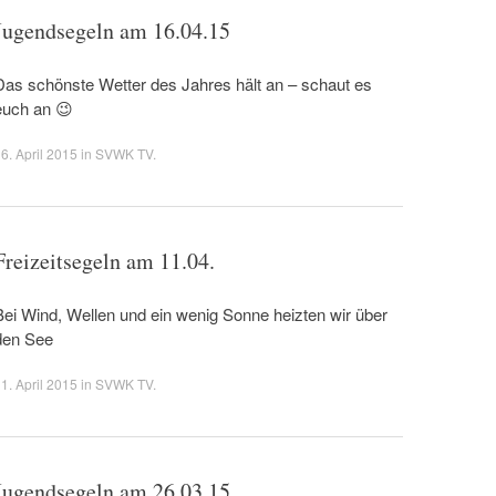
Jugendsegeln am 16.04.15
Das schönste Wetter des Jahres hält an – schaut es
euch an 😉
6. April 2015
in
SVWK TV
.
Freizeitsegeln am 11.04.
Bei Wind, Wellen und ein wenig Sonne heizten wir über
den See
1. April 2015
in
SVWK TV
.
Jugendsegeln am 26.03.15