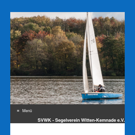
SVWK e.V.
Segelverein Witten-Kemnade e.V.
Menü
SVWK - Segelverein Witten-Kemnade e.V.
Zum
Inhalt