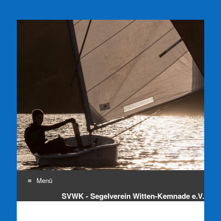
SVWK e.V.
Segelverein Witten-Kemnade e.V.
Menü
SVWK - Segelverein Witten-Kemnade e.V.
Zum
Inhalt