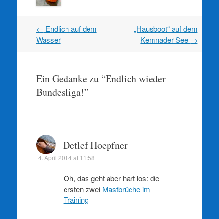
Artikel
←
Endlich auf dem
„Hausboot“ auf dem
Navigation
Wasser
Kemnader See
→
Ein Gedanke zu “
Endlich wieder
Bundesliga!
”
Detlef Hoepfner
4. April 2014 at 11:58
Oh, das geht aber hart los: die
ersten zwei
Mastbrüche im
Training