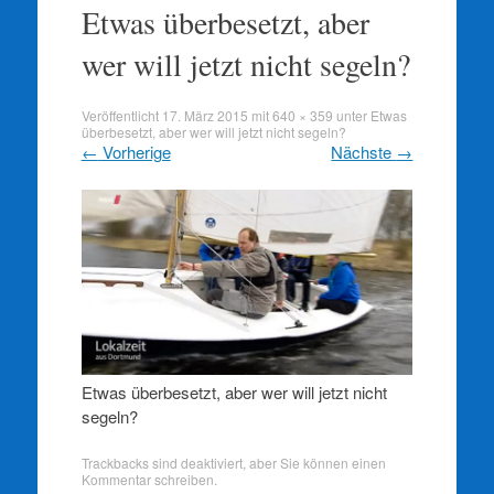
springen
Etwas überbesetzt, aber
wer will jetzt nicht segeln?
Veröffentlicht
17. März 2015
mit
640 × 359
unter
Etwas
überbesetzt, aber wer will jetzt nicht segeln?
←
Vorherige
Nächste
→
Etwas überbesetzt, aber wer will jetzt nicht
segeln?
Trackbacks sind deaktiviert, aber Sie können
einen
Kommentar schreiben
.