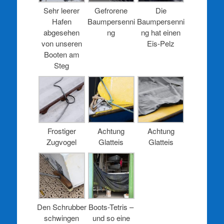
Sehr leerer
Gefrorene
Die
Hafen
Baumpersenni
Baumpersenni
abgesehen
ng
ng hat einen
von unseren
Eis-Pelz
Booten am
Steg
Frostiger
Achtung
Achtung
Zugvogel
Glatteis
Glatteis
Den Schrubber
Boots-Tetris –
schwingen
und so eine