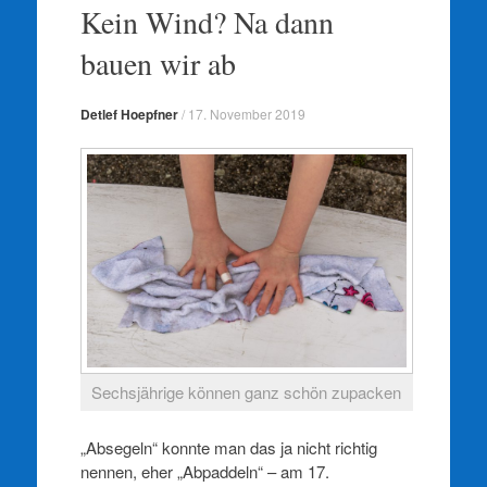
springen
Kein Wind? Na dann
bauen wir ab
Detlef Hoepfner
/
17. November 2019
Sechsjährige können ganz schön zupacken
„Absegeln“ konnte man das ja nicht richtig
nennen, eher „Abpaddeln“ – am 17.