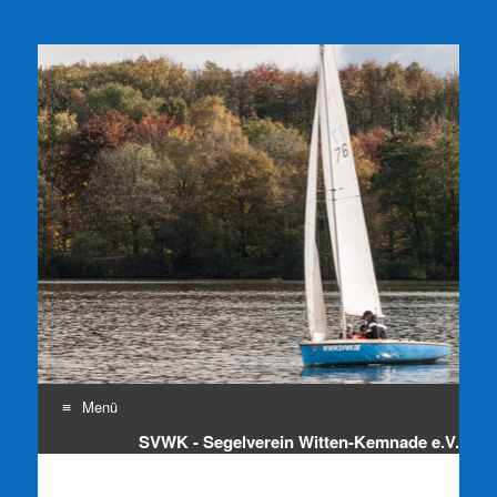
SVWK e.V.
Segelverein Witten-Kemnade e.V.
Menü
SVWK - Segelverein Witten-Kemnade e.V.
Zum
Inhalt