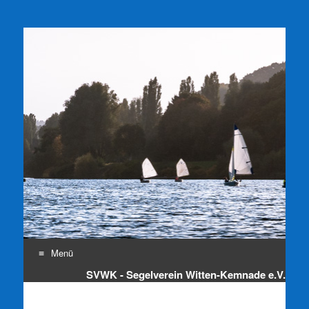
SVWK e.V.
Segelverein Witten-Kemnade e.V.
Menü
SVWK - Segelverein Witten-Kemnade e.V.
Zum
Inhalt