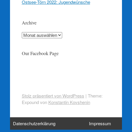
Ostsee-Törn 2022: Jugendwünsche
Archive
Archive
Our Facebook Page
Stolz präsentiert von WordPress
|
Theme:
Expound von
Konstantin Kovshenin
Datenschutzerklärung
Impressum