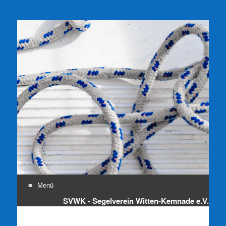
SVWK e.V.
Segelverein Witten-Kemnade e.V.
Menü
SVWK - Segelverein Witten-Kemnade e.V.
Zum
Inhalt