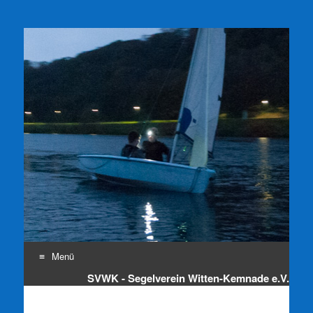
SVWK e.V.
Segelverein Witten-Kemnade e.V.
Menü
SVWK - Segelverein Witten-Kemnade e.V.
Zum
Inhalt