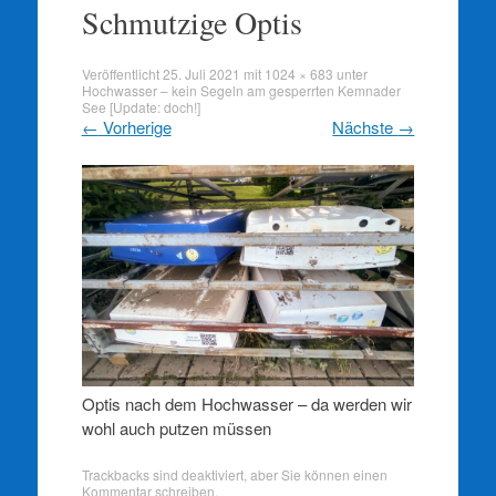
springen
Schmutzige Optis
Veröffentlicht
25. Juli 2021
mit
1024 × 683
unter
Hochwasser – kein Segeln am gesperrten Kemnader
See [Update: doch!]
←
Vorherige
Nächste
→
Optis nach dem Hochwasser – da werden wir
wohl auch putzen müssen
Trackbacks sind deaktiviert, aber Sie können
einen
Kommentar schreiben
.