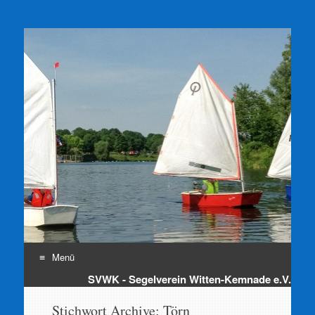
SVWK e.V.
Segelverein Witten-Kemnade e.V.
Menü
SVWK - Segelverein Witten-Kemnade e.V.
Zum
Inhalt
Stichwort Archive:
Törn