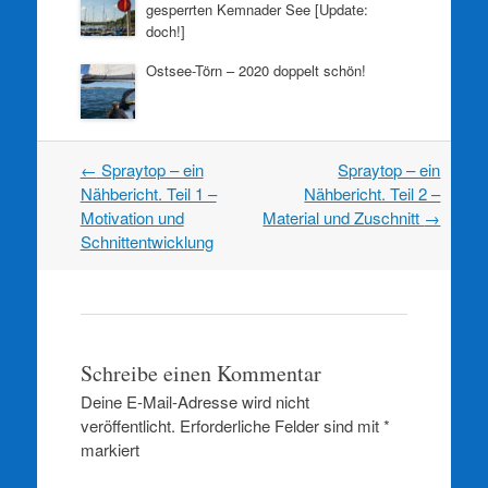
gesperrten Kemnader See [Update:
doch!]
Ostsee-Törn – 2020 doppelt schön!
Artikel
←
Spraytop – ein
Spraytop – ein
Navigation
Nähbericht. Teil 1 –
Nähbericht. Teil 2 –
Motivation und
Material und Zuschnitt
→
Schnittentwicklung
Schreibe einen Kommentar
Deine E-Mail-Adresse wird nicht
veröffentlicht.
Erforderliche Felder sind mit
*
markiert