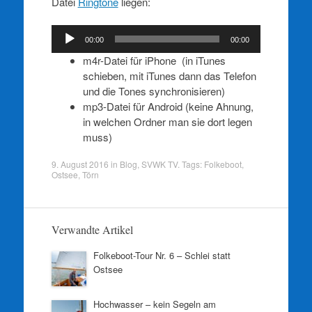
Datei
Ringtone
liegen:
Audio-
00:00
00:00
Player
m4r-Datei für iPhone (in iTunes
schieben, mit iTunes dann das Telefon
und die Tones synchronisieren)
mp3-Datei für Android (keine Ahnung,
in welchen Ordner man sie dort legen
muss)
9. August 2016
in
Blog
,
SVWK TV
. Tags:
Folkeboot
,
Ostsee
,
Törn
Verwandte Artikel
Folkeboot-Tour Nr. 6 – Schlei statt
Ostsee
Hochwasser – kein Segeln am