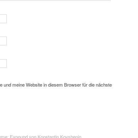
 und meine Website in diesem Browser für die nächste
eme: Expound von
Konstantin Kovshenin