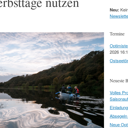
erbsttage nutzen
Neu:
Kein
Newslette
Termine
Optimist
2026 16:
Ostseetö
Neueste B
Volles P
Saisonauf
Einladun
Absegeln
Neue Opti