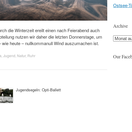
Ostsee-T
Archive
rch die Winterzeit ereilt einen nach Feierabend auch
bteilung nutzen wir daher die letzten Donnerstage, um
Archive
 wie heute – nullkommanull Wind auszumachen ist.
a
,
Jugend
,
Natur
,
Ruhr
Our Face
Jugendsegeln: Opti-Ballett